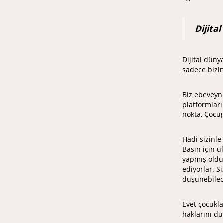
Dijita
Dijital dün
sadece bizi
Biz ebeveynl
platformları
nokta, Çocuğ
Hadi sizinle
Basın için ü
yapmış olduk
ediyorlar. S
düşünebilec
Evet çocukla
haklarını d