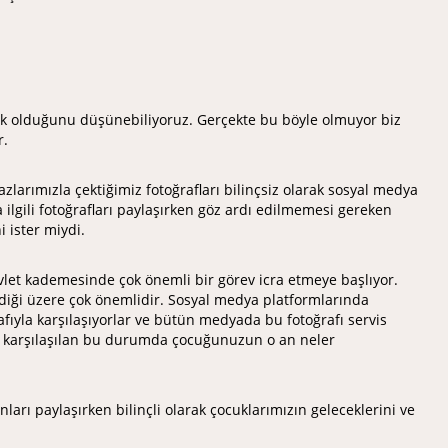
yok olduğunu düşünebiliyoruz. Gerçekte bu böyle olmuyor biz
r.
azlarımızla çektiğimiz fotoğrafları bilinçsiz olarak sosyal medya
lgili fotoğrafları paylaşırken göz ardı edilmemesi gereken
 ister miydi.
vlet kademesinde çok önemli bir görev icra etmeye başlıyor.
ildiği üzere çok önemlidir. Sosyal medya platformlarında
fıyla karşılaşıyorlar ve bütün medyada bu fotoğrafı servis
zla karşılaşılan bu durumda çocuğunuzun o an neler
nları paylaşırken bilinçli olarak çocuklarımızın geleceklerini ve