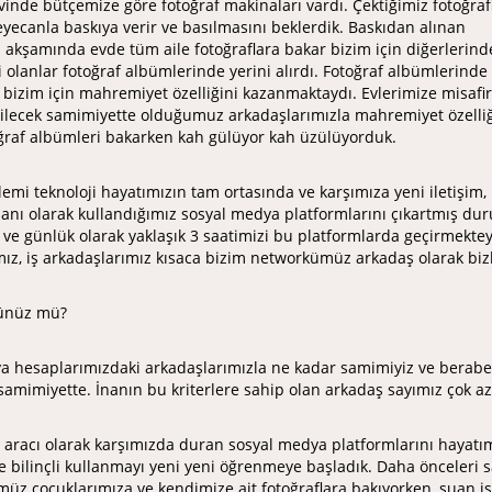
inde bütçemize göre fotoğraf makinaları vardı. Çektiğimiz fotoğrafl
yecanla baskıya verir ve basılmasını beklerdik. Baskıdan alınan
n akşamında evde tüm aile fotoğraflara bakar bizim için diğerlerin
olanlar fotoğraf albümlerinde yerini alırdı. Fotoğraf albümlerinde 
k bizim için mahremiyet özelliğini kazanmaktaydı. Evlerimize misafir
bilecek samimiyette olduğumuz arkadaşlarımızla mahremiyet özelli
oğraf albümleri bakarken kah gülüyor kah üzülüyorduk.
lemi teknoloji hayatımızın tam ortasında ve karşımıza yeni iletişim,
anı olarak kullandığımız sosyal medya platformlarını çıkartmış dur
e günlük olarak yaklaşık 3 saatimizi bu platformlarda geçirmektey
ız, iş arkadaşlarımız kısaca bizim networkümüz arkadaş olarak bizler
ünüz mü?
 hesaplarımızdaki arkadaşlarımızla ne kadar samimiyiz ve beraber 
samimiyette. İnanın bu kriterlere sahip olan arkadaş sayımız çok az
m aracı olarak karşımızda duran sosyal medya platformlarını hayatı
ve bilinçli kullanmayı yeni yeni öğrenmeye başladık. Daha önceleri 
 çocuklarımıza ve kendimize ait fotoğraflara bakıyorken, şuan ise