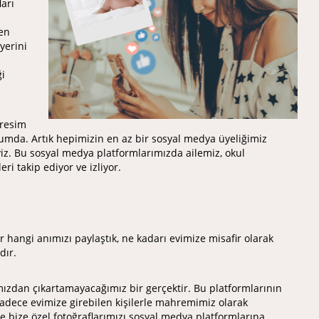
arı
den
yerini
ği
 resim
umda. Artık hepimizin en az bir sosyal medya üyeliğimiz
iz. Bu sosyal medya platformlarımızda ailemiz, okul
i takip ediyor ve izliyor.
hangi anımızı paylaştık, ne kadarı evimize misafir olarak
dır.
mızdan çıkartamayacağımız bir gerçektir. Bu platformlarının
sadece evimize girebilen kişilerle mahremimiz olarak
 bize özel fotoğraflarımızı sosyal medya platformlarına