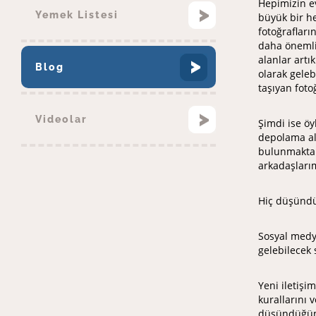
Hepimizin ev
Yemek Listesi
büyük bir he
fotoğrafları
daha önemli 
alanlar artı
Blog
olarak gele
taşıyan fot
Videolar
Şimdi ise öy
depolama al
bulunmakta v
arkadaşlarım
Hiç düşünd
Sosyal medya
gelebilecek 
Yeni iletişi
kurallarını 
düşündüğümüz