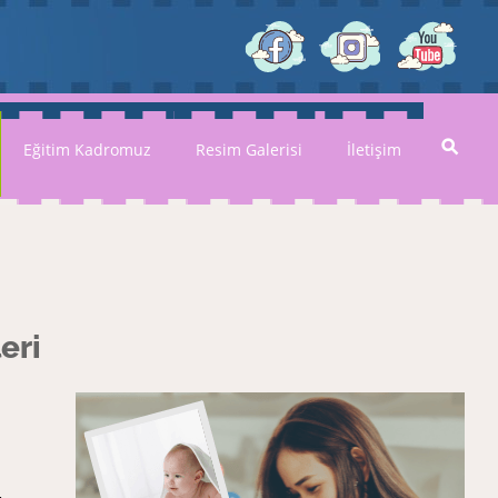
Eğitim Kadromuz
Resim Galerisi
İletişim
eri