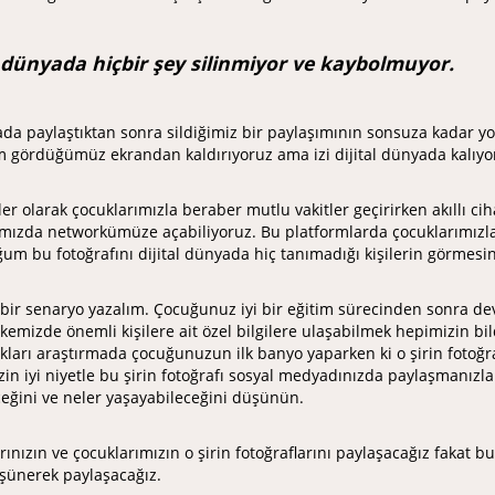
l dünyada hiçbir şey silinmiyor ve kaybolmuyor.
yada paylaştıktan sonra sildiğimiz bir paylaşımının sonsuza kadar 
m gördüğümüz ekrandan kaldırıyoruz ama izi dijital dünyada kalıyo
er olarak çocuklarımızla beraber mutlu vakitler geçirirken akıllı cih
mızda networkümüze açabiliyoruz. Bu platformlarda çocuklarımızla i
um bu fotoğrafını dijital dünyada hiç tanımadığı kişilerin görmesini
 bir senaryo yazalım. Çocuğunuz iyi bir eğitim sürecinden sonra de
lkemizde önemli kişilere ait özel bilgilere ulaşabilmek hepimizin b
ları araştırmada çocuğunuzun ilk banyo yaparken ki o şirin fotoğra
izin iyi niyetle bu şirin fotoğrafı sosyal medyadınızda paylaşmanı
eğini ve neler yaşayabileceğini düşünün.
rınızın ve çocuklarımızın o şirin fotoğraflarını paylaşacağız fakat bu
üşünerek paylaşacağız.